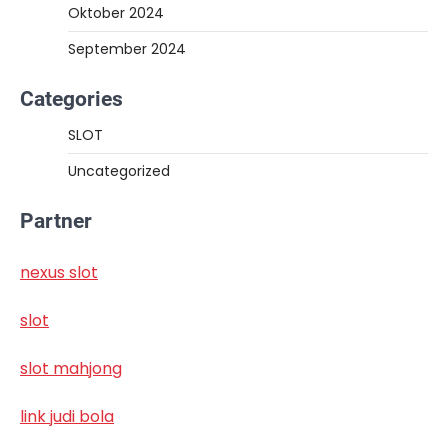
Oktober 2024
September 2024
Categories
SLOT
Uncategorized
Partner
nexus slot
slot
slot mahjong
link judi bola