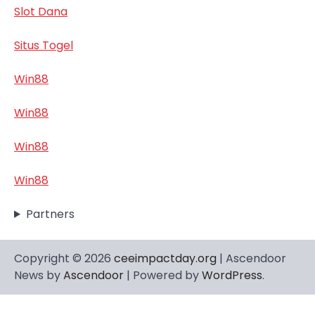
Slot Dana
Situs Togel
Win88
Win88
Win88
Win88
Partners
Copyright © 2026
ceeimpactday.org
| Ascendoor
News by
Ascendoor
| Powered by
WordPress
.