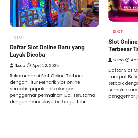
SLOT
SLOT
Slot Onlin
Daftar Slot Online Baru yang
Terbesar T
Layak Dicoba
fksco
Apr
fksco
April 22, 2025
Daftar Slot 
Rekomendasi Slot Online Terbaru
Jackpot Besar
dengan Fitur Menarik Slot online
terbaik deng
semakin populer di kalangan
semakin mena
penggemar permainan judi, terutama
penggemar j
dengan munculnya berbagai fitur…