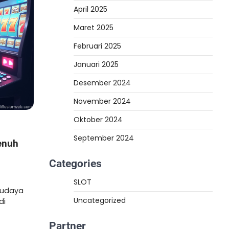
April 2025
Maret 2025
Februari 2025
Januari 2025
Desember 2024
November 2024
Oktober 2024
September 2024
enuh
Categories
SLOT
Budaya
Uncategorized
di
Partner