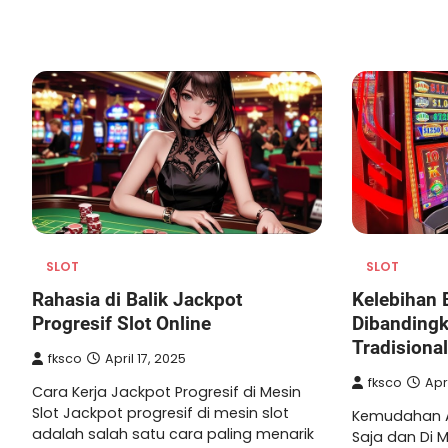
SLOT
SLOT
Rahasia di Balik Jackpot
Kelebihan 
Progresif Slot Online
Dibandingk
Tradisional
fksco
April 17, 2025
fksco
Apr
Cara Kerja Jackpot Progresif di Mesin
Slot Jackpot progresif di mesin slot
Kemudahan A
adalah salah satu cara paling menarik
Saja dan Di