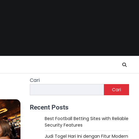
Cari
Cari
Recent Posts
Best Football Betting Sites with Reliable
Security Features
Judi Togel Hari Ini dengan Fitur Modern