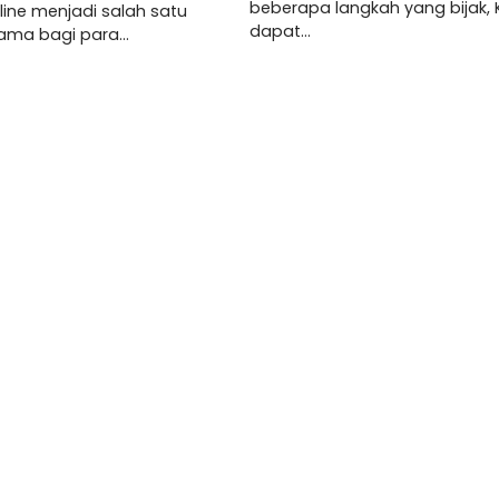
beberapa langkah yang bijak,
line menjadi salah satu
dapat…
tama bagi para…