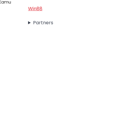
 Kamu
Win88
Partners