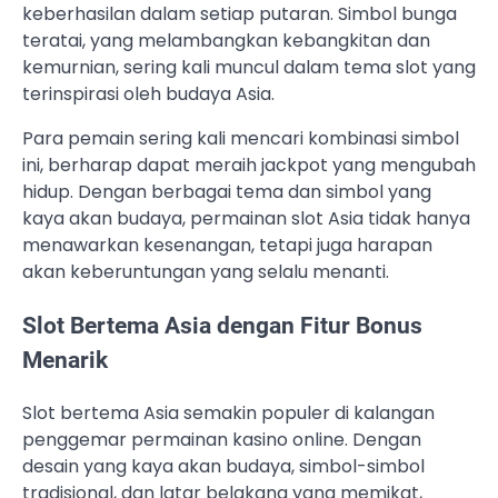
keberhasilan dalam setiap putaran. Simbol bunga
teratai, yang melambangkan kebangkitan dan
kemurnian, sering kali muncul dalam tema slot yang
terinspirasi oleh budaya Asia.
Para pemain sering kali mencari kombinasi simbol
ini, berharap dapat meraih jackpot yang mengubah
hidup. Dengan berbagai tema dan simbol yang
kaya akan budaya, permainan slot Asia tidak hanya
menawarkan kesenangan, tetapi juga harapan
akan keberuntungan yang selalu menanti.
Slot Bertema Asia dengan Fitur Bonus
Menarik
Slot bertema Asia semakin populer di kalangan
penggemar permainan kasino online. Dengan
desain yang kaya akan budaya, simbol-simbol
tradisional, dan latar belakang yang memikat,