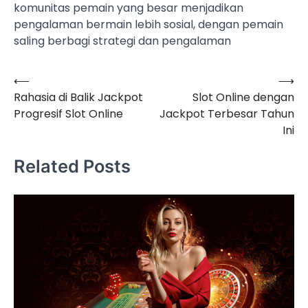
komunitas pemain yang besar menjadikan
pengalaman bermain lebih sosial, dengan pemain
saling berbagi strategi dan pengalaman
⟵
⟶
Navigasi
Rahasia di Balik Jackpot
Slot Online dengan
pos
Progresif Slot Online
Jackpot Terbesar Tahun
Ini
Related Posts