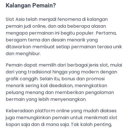
Kalangan Pemain?
Slot Asia telah menjadi fenomena di kalangan
pemain judi online, dan ada beberapa alasan
mengapa permainan ini begitu populer. Pertama,
beragam tema dan desain menarik yang
ditawarkan membuat setiap permainan terasa unik
dan menghibur.
Pemain dapat memilih dari berbagai jenis slot, mulai
dari yang tradisional hingga yang modern dengan
grafik canggih. Selain itu, bonus dan promosi
menarik sering kali disediakan, meningkatkan
peluang menang dan memberikan pengalaman
bermain yang lebih menyenangkan.
Keberadaan platform online yang mudah diakses
juga memungkinkan pemain untuk menikmati slot
kapan saja dan di mana saja. Tak kalah penting,