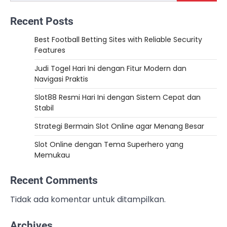
Recent Posts
Best Football Betting Sites with Reliable Security
Features
Judi Togel Hari Ini dengan Fitur Modern dan
Navigasi Praktis
Slot88 Resmi Hari Ini dengan Sistem Cepat dan
Stabil
Strategi Bermain Slot Online agar Menang Besar
Slot Online dengan Tema Superhero yang
Memukau
Recent Comments
Tidak ada komentar untuk ditampilkan.
Archives