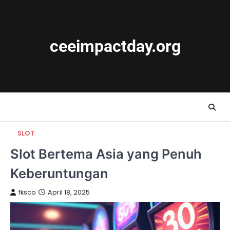
Skip
to
content
ceeimpactday.org
SLOT
Slot Bertema Asia yang Penuh
Keberuntungan
fksco
April 18, 2025