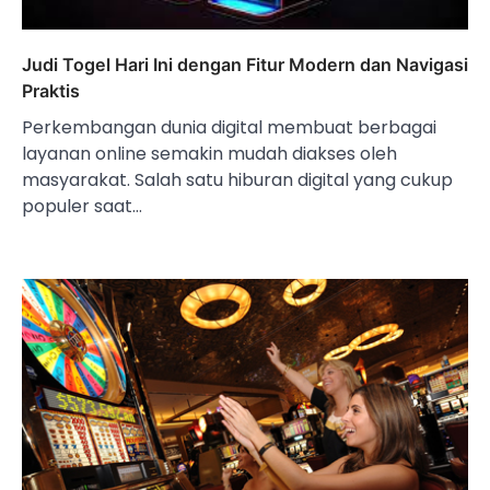
Judi Togel Hari Ini dengan Fitur Modern dan Navigasi
Praktis
Perkembangan dunia digital membuat berbagai
layanan online semakin mudah diakses oleh
masyarakat. Salah satu hiburan digital yang cukup
populer saat…