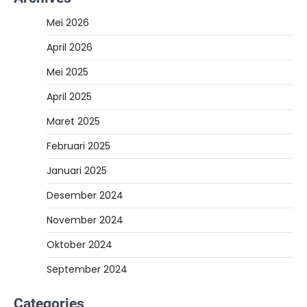
Mei 2026
April 2026
Mei 2025
April 2025
Maret 2025
Februari 2025
Januari 2025
Desember 2024
November 2024
Oktober 2024
September 2024
Categories