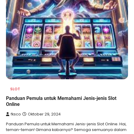
SLOT
Panduan Pemula untuk Memahami Jenis-jenis Slot
Online
fksco
Oktober 29, 2024
Panduan Pemula untuk Memahami Jenis-jenis Slot Online. Hai,
teman-teman! Gimana kabarnya? Semoga semuanya dalam