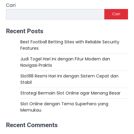
Cari
Cari
Recent Posts
Best Football Betting Sites with Reliable Security
Features
Judi Togel Hari Ini dengan Fitur Modern dan
Navigasi Praktis
Slot88 Resmi Hari Ini dengan Sistem Cepat dan
Stabil
Strategi Bermain Slot Online agar Menang Besar
Slot Online dengan Tema Superhero yang
Memukau
Recent Comments