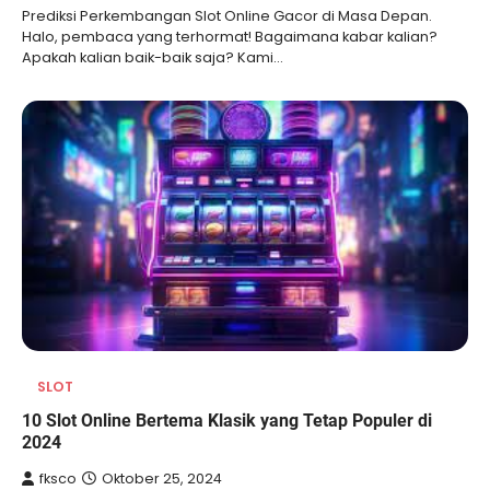
Prediksi Perkembangan Slot Online Gacor di Masa Depan.
Halo, pembaca yang terhormat! Bagaimana kabar kalian?
Apakah kalian baik-baik saja? Kami…
SLOT
10 Slot Online Bertema Klasik yang Tetap Populer di
2024
fksco
Oktober 25, 2024