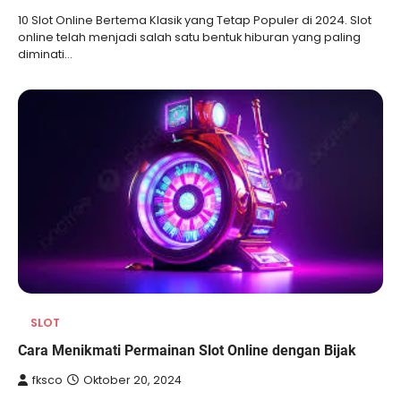
10 Slot Online Bertema Klasik yang Tetap Populer di 2024. Slot
online telah menjadi salah satu bentuk hiburan yang paling
diminati…
SLOT
Cara Menikmati Permainan Slot Online dengan Bijak
fksco
Oktober 20, 2024