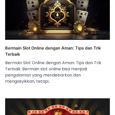
Bermain Slot Online dengan Aman: Tips dan Trik
Terbaik
Bermain Slot Online dengan Aman: Tips dan Trik
Terbaik. Bermain slot online bisa menjadi
pengalaman yang mendebarkan dan
mengasyikkan, tetapi…