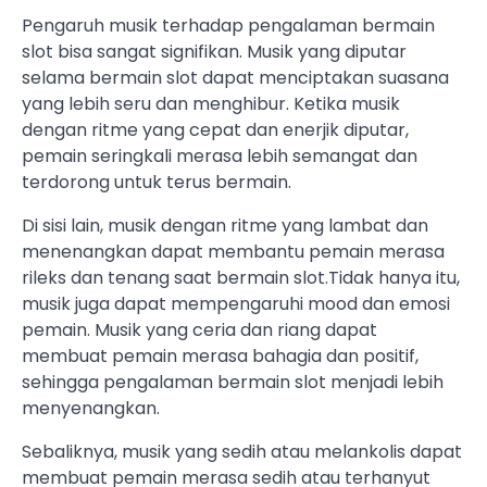
Pengaruh musik terhadap pengalaman bermain
slot bisa sangat signifikan. Musik yang diputar
selama bermain slot dapat menciptakan suasana
yang lebih seru dan menghibur. Ketika musik
dengan ritme yang cepat dan enerjik diputar,
pemain seringkali merasa lebih semangat dan
terdorong untuk terus bermain.
Di sisi lain, musik dengan ritme yang lambat dan
menenangkan dapat membantu pemain merasa
rileks dan tenang saat bermain slot.Tidak hanya itu,
musik juga dapat mempengaruhi mood dan emosi
pemain. Musik yang ceria dan riang dapat
membuat pemain merasa bahagia dan positif,
sehingga pengalaman bermain slot menjadi lebih
menyenangkan.
Sebaliknya, musik yang sedih atau melankolis dapat
membuat pemain merasa sedih atau terhanyut