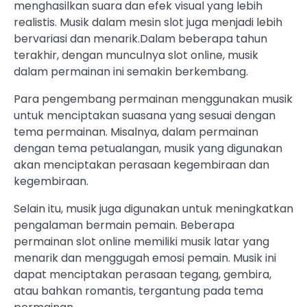
menghasilkan suara dan efek visual yang lebih
realistis. Musik dalam mesin slot juga menjadi lebih
bervariasi dan menarik.Dalam beberapa tahun
terakhir, dengan munculnya slot online, musik
dalam permainan ini semakin berkembang.
Para pengembang permainan menggunakan musik
untuk menciptakan suasana yang sesuai dengan
tema permainan. Misalnya, dalam permainan
dengan tema petualangan, musik yang digunakan
akan menciptakan perasaan kegembiraan dan
kegembiraan.
Selain itu, musik juga digunakan untuk meningkatkan
pengalaman bermain pemain. Beberapa
permainan slot online memiliki musik latar yang
menarik dan menggugah emosi pemain. Musik ini
dapat menciptakan perasaan tegang, gembira,
atau bahkan romantis, tergantung pada tema