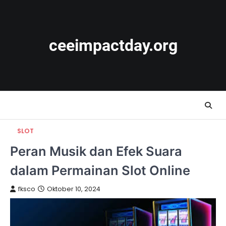
Skip
to
content
ceeimpactday.org
SLOT
Peran Musik dan Efek Suara
dalam Permainan Slot Online
fksco
Oktober 10, 2024