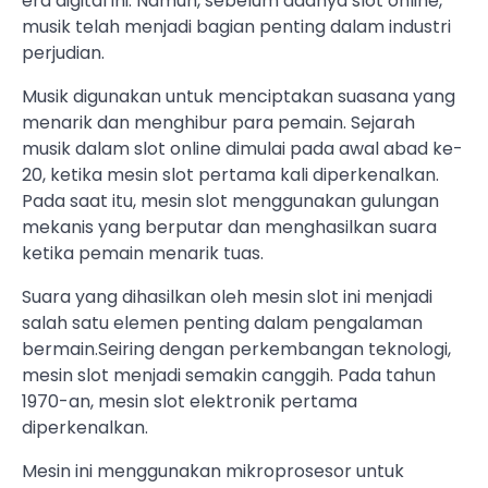
era digital ini. Namun, sebelum adanya slot online,
musik telah menjadi bagian penting dalam industri
perjudian.
Musik digunakan untuk menciptakan suasana yang
menarik dan menghibur para pemain. Sejarah
musik dalam slot online dimulai pada awal abad ke-
20, ketika mesin slot pertama kali diperkenalkan.
Pada saat itu, mesin slot menggunakan gulungan
mekanis yang berputar dan menghasilkan suara
ketika pemain menarik tuas.
Suara yang dihasilkan oleh mesin slot ini menjadi
salah satu elemen penting dalam pengalaman
bermain.Seiring dengan perkembangan teknologi,
mesin slot menjadi semakin canggih. Pada tahun
1970-an, mesin slot elektronik pertama
diperkenalkan.
Mesin ini menggunakan mikroprosesor untuk