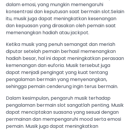
dalam emosi, yang mungkin memengaruhi
konsentrasi dan keputusan saat bermain slot.Selain
itu, musik juga dapat meningkatkan kesenangan
dan kepuasan yang dirasakan oleh pemain saat
memenangkan hadiah atau jackpot.
Ketika musik yang penuh semangat dan meriah
diputar setelah pemain berhasil memenangkan
hadiah besar, hal ini dapat meningkatkan perasaan
kemenangan dan euforia. Musik tersebut juga
dapat menjadi pengingat yang kuat tentang
pengalaman bermain yang menyenangkan,
sehingga pemain cenderung ingin terus bermain.
Dalam kesimpulan, pengaruh musik terhadap
pengalaman bermain slot sangatlah penting. Musik
dapat menciptakan suasana yang sesuai dengan
permainan dan mempengaruhi mood serta emosi
pemain. Musik juga dapat meningkatkan