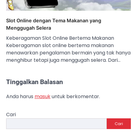
Slot Online dengan Tema Makanan yang
Menggugah Selera
Keberagaman Slot Online Bertema Makanan
Keberagaman slot online bertema makanan
menawarkan pengalaman bermain yang tak hanya
menghibur tetapi juga menggugah selera. Dari…
Tinggalkan Balasan
Anda harus
masuk
untuk berkomentar.
Cari
Cari