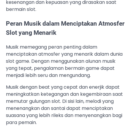
kesenangan dan kepuasan yang dirasakan saat
bermain slot.
Peran Musik dalam Menciptakan Atmosfer
Slot yang Menarik
Musik memegang peran penting dalam
menciptakan atmosfer yang menarik dalam dunia
slot game. Dengan menggunakan alunan musik
yang tepat, pengalaman bermain game dapat
menjadi lebih seru dan mengundang.
Musik dengan beat yang cepat dan enerjik dapat
meningkatkan ketegangan dan kegembiraan saat
memutar gulungan slot. Di sisi lain, melodi yang
menenangkan dan santai dapat menciptakan
suasana yang lebih rileks dan menyenangkan bagi
para pemain.