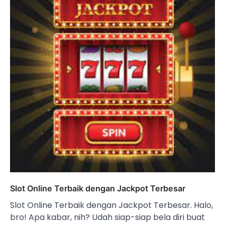
Slot Online Terbaik dengan Jackpot Terbesar
Slot Online Terbaik dengan Jackpot Terbesar. Halo,
bro! Apa kabar, nih? Udah siap-siap bela diri buat