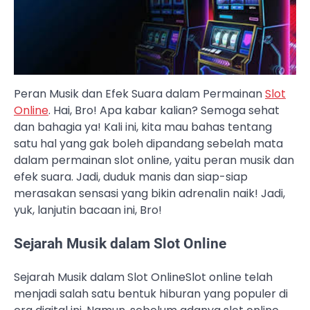
Peran Musik dan Efek Suara dalam Permainan
Slot
Online
. Hai, Bro! Apa kabar kalian? Semoga sehat
dan bahagia ya! Kali ini, kita mau bahas tentang
satu hal yang gak boleh dipandang sebelah mata
dalam permainan slot online, yaitu peran musik dan
efek suara. Jadi, duduk manis dan siap-siap
merasakan sensasi yang bikin adrenalin naik! Jadi,
yuk, lanjutin bacaan ini, Bro!
Sejarah Musik dalam Slot Online
Sejarah Musik dalam Slot OnlineSlot online telah
menjadi salah satu bentuk hiburan yang populer di