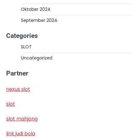
Oktober 2024
September 2024
Categories
SLOT
Uncategorized
Partner
nexus slot
slot
slot mahjong
link judi bola