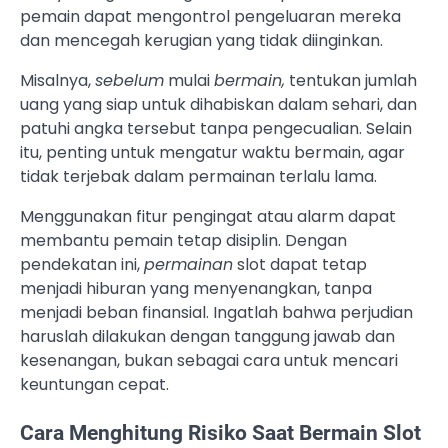
pemain dapat mengontrol pengeluaran mereka
dan mencegah kerugian yang tidak diinginkan.
Misalnya,
sebelum
mulai
bermain,
tentukan jumlah
uang yang siap untuk dihabiskan dalam sehari, dan
patuhi angka tersebut tanpa pengecualian. Selain
itu, penting untuk mengatur waktu bermain, agar
tidak terjebak dalam permainan terlalu lama.
Menggunakan fitur pengingat atau alarm dapat
membantu pemain tetap disiplin. Dengan
pendekatan ini,
permainan
slot dapat tetap
menjadi hiburan yang menyenangkan, tanpa
menjadi beban finansial. Ingatlah bahwa perjudian
haruslah dilakukan dengan tanggung jawab dan
kesenangan, bukan sebagai cara untuk mencari
keuntungan cepat.
Cara Menghitung Risiko Saat Bermain Slot