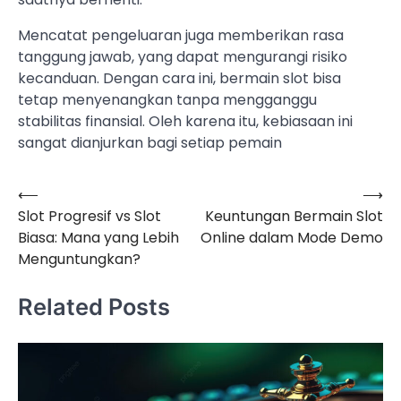
Mencatat pengeluaran juga memberikan rasa
tanggung jawab, yang dapat mengurangi risiko
kecanduan. Dengan cara ini, bermain slot bisa
tetap menyenangkan tanpa mengganggu
stabilitas finansial. Oleh karena itu, kebiasaan ini
sangat dianjurkan bagi setiap pemain
⟵
⟶
Navigasi
Slot Progresif vs Slot
Keuntungan Bermain Slot
pos
Biasa: Mana yang Lebih
Online dalam Mode Demo
Menguntungkan?
Related Posts