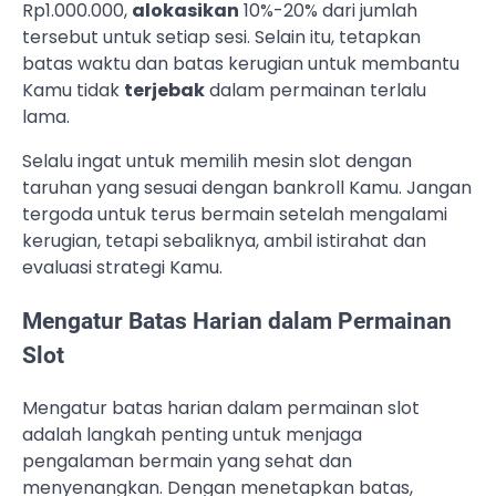
Rp1.000.000,
alokasikan
10%-20% dari jumlah
tersebut untuk setiap sesi. Selain itu, tetapkan
batas waktu dan batas kerugian untuk membantu
Kamu tidak
terjebak
dalam permainan terlalu
lama.
Selalu ingat untuk memilih mesin slot dengan
taruhan yang sesuai dengan bankroll Kamu. Jangan
tergoda untuk terus bermain setelah mengalami
kerugian, tetapi sebaliknya, ambil istirahat dan
evaluasi strategi Kamu.
Mengatur Batas Harian dalam Permainan
Slot
Mengatur batas harian dalam permainan slot
adalah langkah penting untuk menjaga
pengalaman bermain yang sehat dan
menyenangkan. Dengan menetapkan batas,