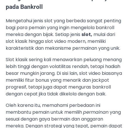
pada Bankroll
Mengetahui jenis slot yang berbeda sangat penting
bagi para pemain yang ingin mengelola bankroll
mereka dengan bijak. Setiap jenis
slot,
mulai dari
slot klasik hingga slot video modern, memiliki
karakteristik dan mekanisme permainan yang unik.
Slot klasik sering kali menawarkan peluang menang
lebih tinggi dengan volatilitas rendah, tetapi hadiah
besar mungkin jarang. Di sisi lain, slot video biasanya
memiliki fitur bonus yang menarik dan jackpot
progresif, tetapi juga dapat menguras bankroll
dengan cepat jika tidak dikelola dengan baik.
Oleh karena itu, memahami perbedaan ini
membantu pemain untuk memilih
permainan
yang
sesuai dengan gaya bermain dan anggaran
mereka. Dengan strategi yang tepat, pemain dapat