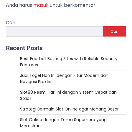
Anda harus
masuk
untuk berkomentar.
Cari
Cari
Recent Posts
Best Football Betting Sites with Reliable Security
Features
Judi Togel Hari Ini dengan Fitur Modern dan
Navigasi Praktis
Slot88 Resmi Hari Ini dengan Sistem Cepat dan
Stabil
Strategi Bermain Slot Online agar Menang Besar
Slot Online dengan Tema Superhero yang
Memukau