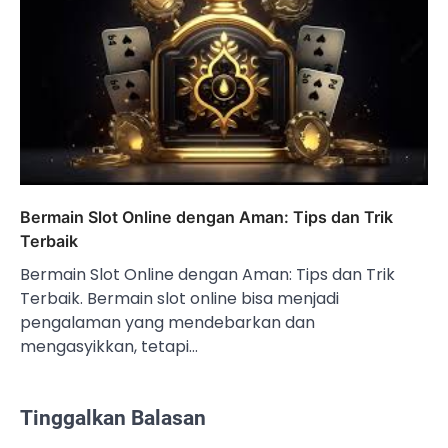
Bermain Slot Online dengan Aman: Tips dan Trik
Terbaik
Bermain Slot Online dengan Aman: Tips dan Trik
Terbaik. Bermain slot online bisa menjadi
pengalaman yang mendebarkan dan
mengasyikkan, tetapi…
Tinggalkan Balasan