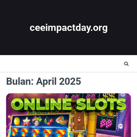
Skip
to
content
ceeimpactday.org
Bulan:
April 2025