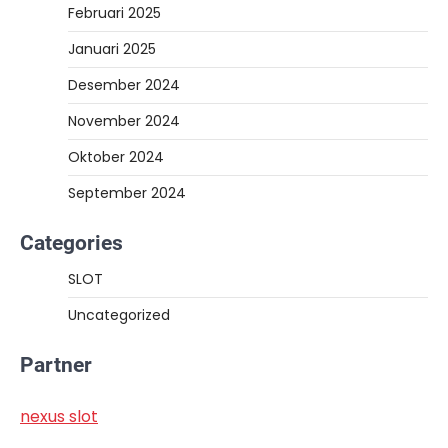
Februari 2025
Januari 2025
Desember 2024
November 2024
Oktober 2024
September 2024
Categories
SLOT
Uncategorized
Partner
nexus slot