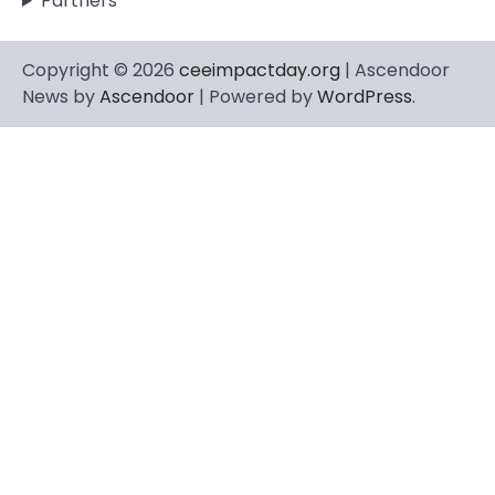
Partners
Copyright © 2026
ceeimpactday.org
| Ascendoor
News by
Ascendoor
| Powered by
WordPress
.