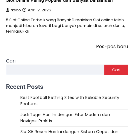
Slot Online Paling Populer dan Banyak Dimainkan
fksco
April 2, 2025
5 Slot Online Terbaik yang Banyak Dimainkan Slot online telah
menjadi hiburan favorit bagi banyak pemain di seluruh dunia,
termasuk di…
Pos-pos baru
Navigasi
pos
Cari
Cari
Recent Posts
Best Football Betting Sites with Reliable Security
Features
Judi Togel Hari Ini dengan Fitur Modern dan
Navigasi Praktis
Slot88 Resmi Hari Ini dengan Sistem Cepat dan