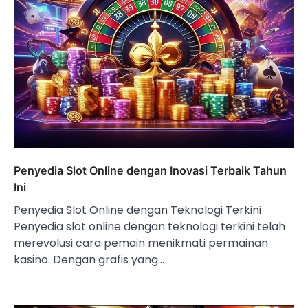
Penyedia Slot Online dengan Inovasi Terbaik Tahun
Ini
Penyedia Slot Online dengan Teknologi Terkini
Penyedia slot online dengan teknologi terkini telah
merevolusi cara pemain menikmati permainan
kasino. Dengan grafis yang…