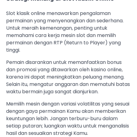
Slot klasik online menawarkan pengalaman
permainan yang menyenangkan dan sederhana.
Untuk meraih kemenangan, penting untuk
memahami cara kerja mesin slot dan memilih
permainan dengan RTP (Return to Player) yang
tinggi.
Pemain disarankan untuk memanfaatkan bonus
dan promosi yang ditawarkan oleh kasino online,
karena ini dapat meningkatkan peluang menang.
Selain itu, mengatur anggaran dan mematuhi batas
waktu bermain juga sangat dianjurkan.
Memilih mesin dengan variasi volatilitas yang sesuai
dengan gaya permainan Kamu akan memberikan
keuntungan lebih. Jangan terburu-buru dalam
setiap putaran; luangkan waktu untuk menganalisis
hasil dan sesuaikan strategi Kamu.