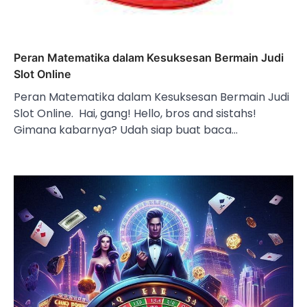
Peran Matematika dalam Kesuksesan Bermain Judi
Slot Online
Peran Matematika dalam Kesuksesan Bermain Judi
Slot Online. Hai, gang! Hello, bros and sistahs!
Gimana kabarnya? Udah siap buat baca…