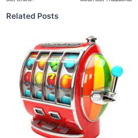
Related Posts