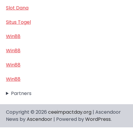
Slot Dana
Situs Togel
Win88
Win88
Win88
Win88
Partners
Copyright © 2026
ceeimpactday.org
| Ascendoor
News by
Ascendoor
| Powered by
WordPress
.