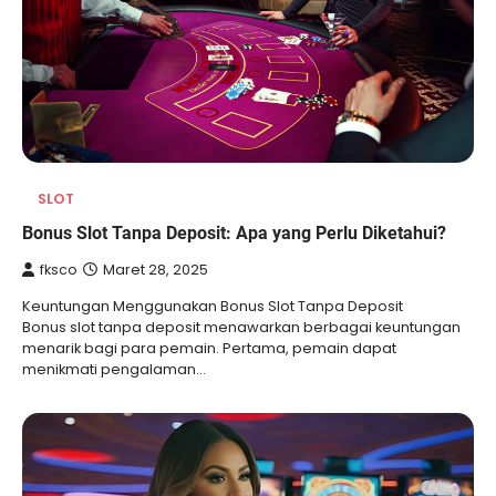
SLOT
Bonus Slot Tanpa Deposit: Apa yang Perlu Diketahui?
fksco
Maret 28, 2025
Keuntungan Menggunakan Bonus Slot Tanpa Deposit
Bonus slot tanpa deposit menawarkan berbagai keuntungan
menarik bagi para pemain. Pertama, pemain dapat
menikmati pengalaman…