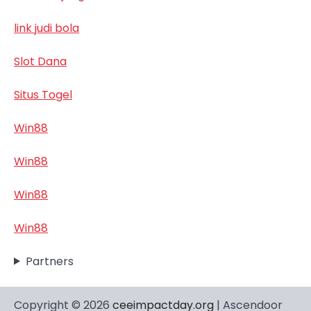
link judi bola
Slot Dana
Situs Togel
Win88
Win88
Win88
Win88
Partners
Copyright © 2026
ceeimpactday.org
| Ascendoor