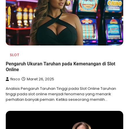
SLOT
Pengaruh Ukuran Taruhan pada Kemenangan di Slot
Online
fksco
Maret 26, 2025
Analisis Pengaruh Taruhan Tinggi pada Slot Online Taruhan
tinggi pada slot online menjadi fenomena yang menarik
perhatian banyak pemain. Ketika seseorang memilih…