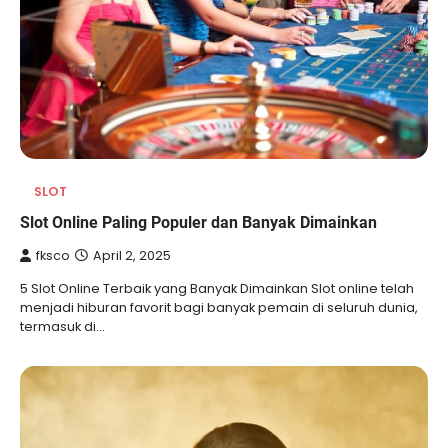
SLOT
Slot Online Paling Populer dan Banyak Dimainkan
fksco
April 2, 2025
5 Slot Online Terbaik yang Banyak Dimainkan Slot online telah
menjadi hiburan favorit bagi banyak pemain di seluruh dunia,
termasuk di…