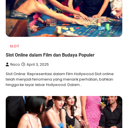
SLOT
Slot Online dalam Film dan Budaya Populer
fksco
April 3, 2025
Slot Online: Representasi dalam Film Hollywood Slot online
telah menjadi fenomena yang menarik perhatian, bahkan
hingga ke layar lebar Hollywood. Dalam…