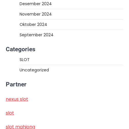
Desember 2024
November 2024
Oktober 2024
September 2024
Categories
SLOT
Uncategorized
Partner
nexus slot
slot
slot mahjong