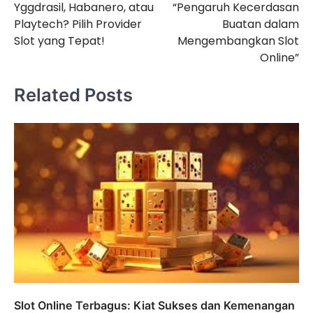
Yggdrasil, Habanero, atau
“Pengaruh Kecerdasan
pos
Playtech? Pilih Provider
Buatan dalam
Slot yang Tepat!
Mengembangkan Slot
Online”
Related Posts
Slot Online Terbagus: Kiat Sukses dan Kemenangan