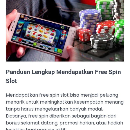
Panduan Lengkap Mendapatkan Free Spin
Slot
Mendapatkan free spin slot bisa menjadi peluang
menarik untuk meningkatkan kesempatan menang
tanpa harus mengeluarkan banyak modal.
Biasanya, free spin diberikan sebagai bagian dari
bonus selamat datang, promosi harian, atau hadiah
loyalitas bagi pemain aktif.