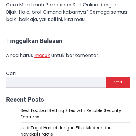
Cara Menikmati Permainan Slot Online dengan
Bijak. Halo, bro! Gimana kabarnya? Semoga semua
baik-baik aja, ya! Kali ini, kita mau…
Tinggalkan Balasan
Anda harus
masuk
untuk berkomentar.
Cari
Cari
Recent Posts
Best Football Betting Sites with Reliable Security
Features
Judi Togel Hari Ini dengan Fitur Modern dan
Navigasi Praktis