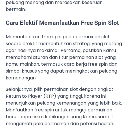
peluang menang dan merasakan keseruan
bermain.
Cara Efektif Memanfaatkan Free Spin Slot
Memanfaatkan free spin pada permainan slot
secara efektif membutuhkan strategi yang matang
agar hasilnya maksimal. Pertama, pastikan Kamu
memahami aturan dan fitur permainan slot yang
Kamu mainkan, termasuk cara kerja free spin dan
simbol khusus yang dapat meningkatkan peluang
kemenangan.
Selanjutnya, pilih permainan slot dengan tingkat
Return to Player (RTP) yang tinggi, karena ini
menunjukkan peluang kemenangan yang lebih baik.
Manfaatkan free spin untuk menguji permainan
baru tanpa risiko kehilangan uang Kamu, sambil
mengamati pola permainan dan potensi hadiah.