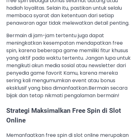
free spin sebagai bonus selamat datang atau
hadiah loyalitas. Selain itu, pastikan untuk selalu
membaca syarat dan ketentuan dari setiap
penawaran agar tidak melewatkan detail penting.
Bermain di jam-jam tertentu juga dapat
meningkatkan kesempatan mendapatkan free
spin, karena beberapa game memiliki fitur khusus
yang aktif pada waktu tertentu. Jangan lupa untuk
mengikuti akun media sosial atau newsletter dari
penyedia game favorit Kamu, karena mereka
sering kali mengumumkan event atau bonus
eksklusif yang bisa dimanfaatkan.Bermain secara
bijak dan tetap nikmati pengalaman bermain!
Strategi Maksimalkan Free Spin di Slot
Online
Memanfaatkan free spin di slot online merupakan