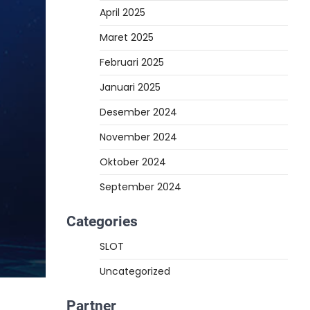
April 2025
Maret 2025
Februari 2025
Januari 2025
Desember 2024
November 2024
Oktober 2024
September 2024
Categories
SLOT
Uncategorized
Partner