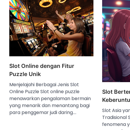
Slot Online dengan Fitur
Puzzle Unik
Menjelajahi Berbagai Jenis Slot
Online Puzzle Slot online puzzle
Slot Bert
menawarkan pengalaman bermain
Keberunt
yang menarik dan menantang bagi
Slot Asia y
para penggemar judi daring.…
Tradisional S
fenomena y