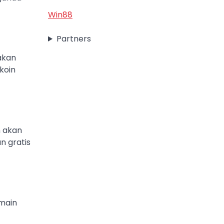
Win88
Partners
akan
koin
n akan
n gratis
emain