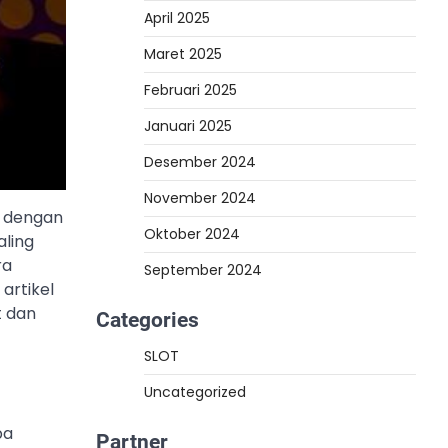
April 2025
Maret 2025
Februari 2025
Januari 2025
Desember 2024
November 2024
t dengan
Oktober 2024
aling
ra
September 2024
artikel
t dan
Categories
SLOT
Uncategorized
pa
Partner