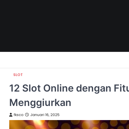
Skip
to
content
SLOT
12 Slot Online dengan Fi
Menggiurkan
fksco
Januari 16, 2025