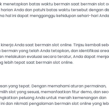
uk menetapkan batas waktu bermain saat bermain slot on
harian Anda dan patuhi batas waktu tersebut dengan disi
arena hal ini dapat mengganggu kehidupan sehari-hari And
kinerja Anda saat bermain slot online. Tinjau kembali se
bermain yang telah Anda tetapkan, dan identifikasi area
n melakukan evaluasi secara teratur, Anda dapat menja
lebih tepat saat bermain slot online.
tusan yang tepat. Dengan memahami aturan permainan,
lih slot yang sesuai, memanfaatkan fitur demo, dan sec
ningkatkan peluang Anda untuk meraih kemenangan dan
 ini dan nikmati pengalaman bermain slot online yang leb