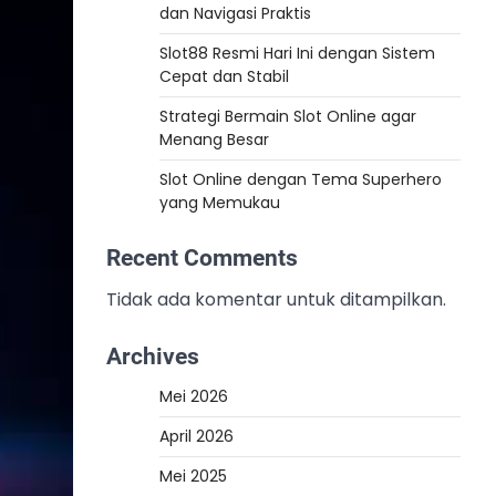
dan Navigasi Praktis
Slot88 Resmi Hari Ini dengan Sistem
Cepat dan Stabil
Strategi Bermain Slot Online agar
Menang Besar
Slot Online dengan Tema Superhero
yang Memukau
Recent Comments
Tidak ada komentar untuk ditampilkan.
Archives
Mei 2026
April 2026
Mei 2025