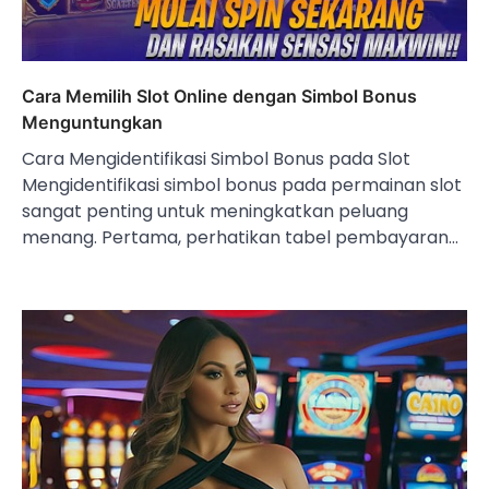
Cara Memilih Slot Online dengan Simbol Bonus
Menguntungkan
Cara Mengidentifikasi Simbol Bonus pada Slot
Mengidentifikasi simbol bonus pada permainan slot
sangat penting untuk meningkatkan peluang
menang. Pertama, perhatikan tabel pembayaran…