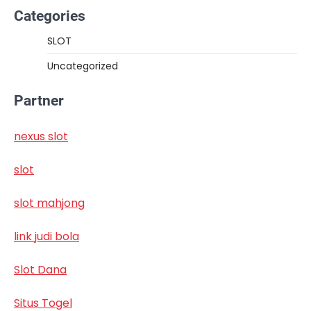
Categories
SLOT
Uncategorized
Partner
nexus slot
slot
slot mahjong
link judi bola
Slot Dana
Situs Togel