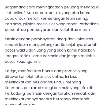
Bagaimana cara meningkatkan peluang menang di
slot online? Ada beberapa trik yang bisa kamu
coba untuk meraih kemenangan lebih sering.
Pertama, pilihlah mesin slot yang tepat. Perhatikan
persentase pembayaran dan volatilitas mesin.
Mesin dengan pembayaran tinggi dan volatilitas
rendah lebih menguntungkan. Selanjutnya, aturlah
batas waktu dan uang yang akan kamu habiskan.
Jangan terlalu lama bermain dan jangan melebihi
batas keuanganmu.
Ketiga, manfaatkan bonus dan promosi yang
ditawarkan oleh situs slot online. Ini bisa
meningkatkan peluangmu untuk menang.
Keempat, pelajari strategi bermain yang efektif.
Terkadang, bermain dengan taruhan rendah dan
meningkatkannya secara bertahap bisa lebih
menguntungkan.