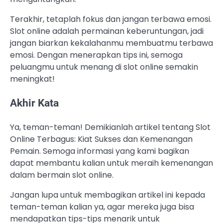
Terakhir, tetaplah fokus dan jangan terbawa emosi.
Slot online adalah permainan keberuntungan, jadi
jangan biarkan kekalahanmu membuatmu terbawa
emosi. Dengan menerapkan tips ini, semoga
peluangmu untuk menang di slot online semakin
meningkat!
Akhir Kata
Ya, teman-teman! Demikianlah artikel tentang Slot
Online Terbagus: Kiat Sukses dan Kemenangan
Pemain. Semoga informasi yang kami bagikan
dapat membantu kalian untuk meraih kemenangan
dalam bermain slot online.
Jangan lupa untuk membagikan artikel ini kepada
teman-teman kalian ya, agar mereka juga bisa
mendapatkan tips-tips menarik untuk