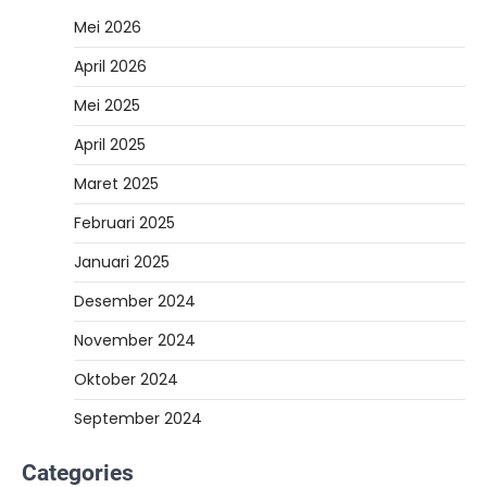
Mei 2026
April 2026
Mei 2025
April 2025
Maret 2025
Februari 2025
Januari 2025
Desember 2024
November 2024
Oktober 2024
September 2024
Categories