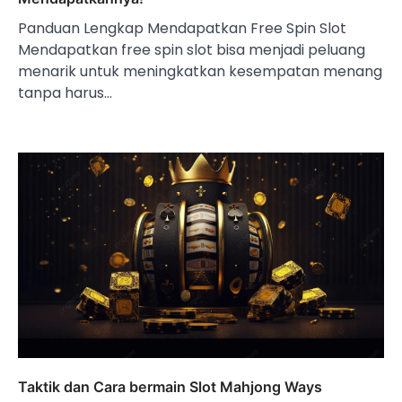
Panduan Lengkap Mendapatkan Free Spin Slot
Mendapatkan free spin slot bisa menjadi peluang
menarik untuk meningkatkan kesempatan menang
tanpa harus…
Taktik dan Cara bermain Slot Mahjong Ways