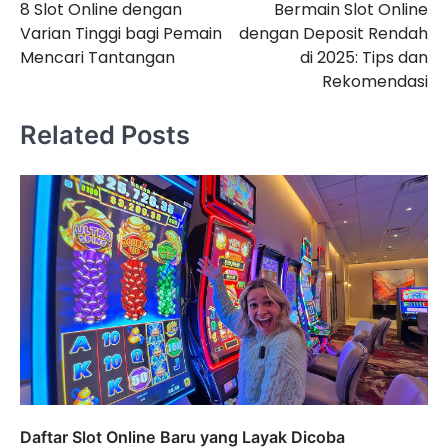
8 Slot Online dengan
Bermain Slot Online
pos
Varian Tinggi bagi Pemain
dengan Deposit Rendah
Mencari Tantangan
di 2025: Tips dan
Rekomendasi
Related Posts
Daftar Slot Online Baru yang Layak Dicoba