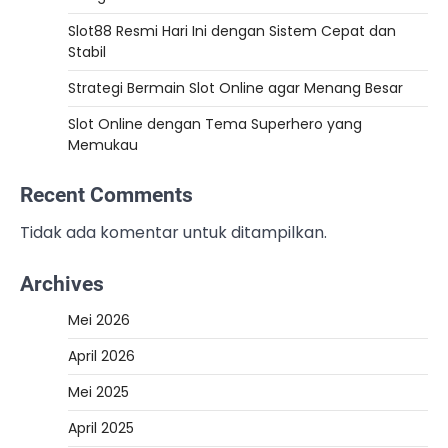
Slot88 Resmi Hari Ini dengan Sistem Cepat dan
Stabil
Strategi Bermain Slot Online agar Menang Besar
Slot Online dengan Tema Superhero yang
Memukau
Recent Comments
Tidak ada komentar untuk ditampilkan.
Archives
Mei 2026
April 2026
Mei 2025
April 2025