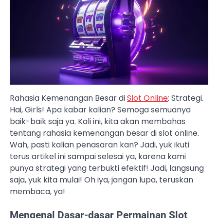
Rahasia Kemenangan Besar di
Slot Online
: Strategi.
Hai, Girls! Apa kabar kalian? Semoga semuanya
baik-baik saja ya. Kali ini, kita akan membahas
tentang rahasia kemenangan besar di slot online.
Wah, pasti kalian penasaran kan? Jadi, yuk ikuti
terus artikel ini sampai selesai ya, karena kami
punya strategi yang terbukti efektif! Jadi, langsung
saja, yuk kita mulai! Oh iya, jangan lupa, teruskan
membaca, ya!
Mengenal Dasar-dasar Permainan Slot