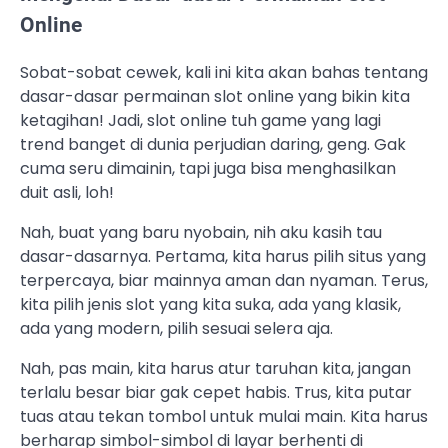
Online
Sobat-sobat cewek, kali ini kita akan bahas tentang
dasar-dasar permainan slot online yang bikin kita
ketagihan! Jadi, slot online tuh game yang lagi
trend banget di dunia perjudian daring, geng. Gak
cuma seru dimainin, tapi juga bisa menghasilkan
duit asli, loh!
Nah, buat yang baru nyobain, nih aku kasih tau
dasar-dasarnya. Pertama, kita harus pilih situs yang
terpercaya, biar mainnya aman dan nyaman. Terus,
kita pilih jenis slot yang kita suka, ada yang klasik,
ada yang modern, pilih sesuai selera aja.
Nah, pas main, kita harus atur taruhan kita, jangan
terlalu besar biar gak cepet habis. Trus, kita putar
tuas atau tekan tombol untuk mulai main. Kita harus
berharap simbol-simbol di layar berhenti di