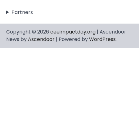
Partners
Copyright © 2026
ceeimpactday.org
| Ascendoor
News by
Ascendoor
| Powered by
WordPress
.