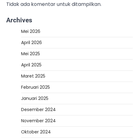
Tidak ada komentar untuk ditampilkan.
Archives
Mei 2026
April 2026
Mei 2025
April 2025
Maret 2025
Februari 2025
Januari 2025
Desember 2024
November 2024
Oktober 2024