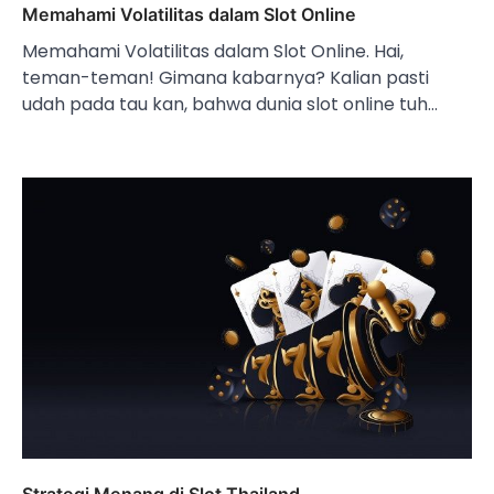
Memahami Volatilitas dalam Slot Online
Memahami Volatilitas dalam Slot Online. Hai,
teman-teman! Gimana kabarnya? Kalian pasti
udah pada tau kan, bahwa dunia slot online tuh…