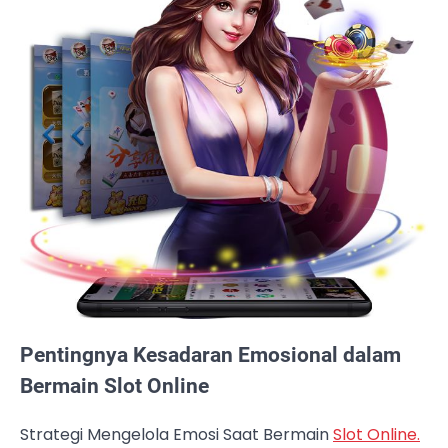
Pentingnya Kesadaran Emosional dalam
Bermain Slot Online
Strategi Mengelola Emosi Saat Bermain
Slot Online.