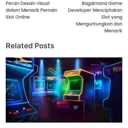
Peran Desain Visual
Bagaimana Game
pos
dalam Menarik Pemain
Developer Menciptakan
Slot Online
Slot yang
Menguntungkan dan
Menarik
Related Posts