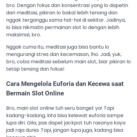
bro. Dengan fokus dan konsentrasi yang lo dapetin
dari meditasi, pikiran lo bakal lebih tenang dan
nggak terganggu sama hal-hal di sekitar. Jadinya,
lo bisa nikmatin permainan slot lo dengan lebih
maksimal, bro.
Nggak cuma itu, meditasi juga bisa bantu lo
mengurangi stres dan kecemasan, lho. Jadi, yuk,
bro, coba meditasi sebelum main slot, biar pikiran lo
tetap tenang dan fokus!
Cara Mengelola Euforia dan Kecewa saat
Bermain Slot Online
Bro, main slot online tuh seru banget ya! Tapi
kadang-kadang, kita bisa kelewat euforia sampe
lupa diri. Gila, pas dapet jackpot tuh rasanya kaya
jadi raja dunia. Tapi, jangan lupa juga, kadang bisa