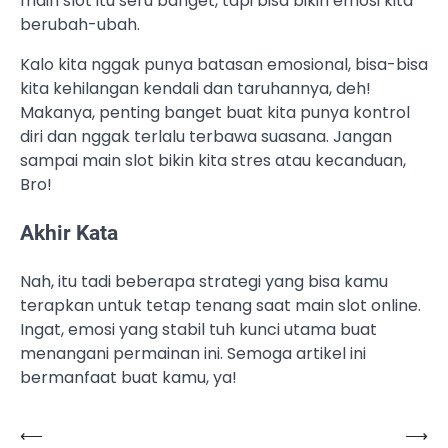
main slot itu seru banget, tapi bisa bikin emosi kita
berubah-ubah.
Kalo kita nggak punya batasan emosional, bisa-bisa
kita kehilangan kendali dan taruhannya, deh!
Makanya, penting banget buat kita punya kontrol
diri dan nggak terlalu terbawa suasana. Jangan
sampai main slot bikin kita stres atau kecanduan,
Bro!
Akhir Kata
Nah, itu tadi beberapa strategi yang bisa kamu
terapkan untuk tetap tenang saat main slot online.
Ingat, emosi yang stabil tuh kunci utama buat
menangani permainan ini. Semoga artikel ini
bermanfaat buat kamu, ya!
⟵
⟶
Navigasi