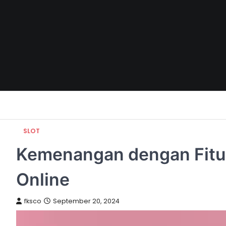
Skip
to
content
SLOT
Kemenangan dengan Fitur
Online
fksco
September 20, 2024