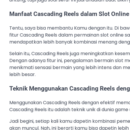
Manfaat Cascading Reels dalam Slot Online
Tentu, saya bisa membantu Kamu dengan itu. Di bawah
fitur Cascading Reels dalam permainan slot online sa
mendapatkan lebih banyak kombinasi menang denga
Selain itu, Cascading Reels juga meningkatkan kes
Dengan adanya fitur ini, pengalaman bermain slot m
menikmati sensasi bermain yang lebih intens da
lebih besar.
Teknik Menggunakan Cascading Reels denga
Menggunakan Cascading Reels dengan efektif meman
Cascading Reels itu adalah teknik unik di dunia game 
Jadi begini, setiap kali kamu dapetin kombinasi pem
akan muncul. Nah, ini berarti kamu bisa dapetin leb