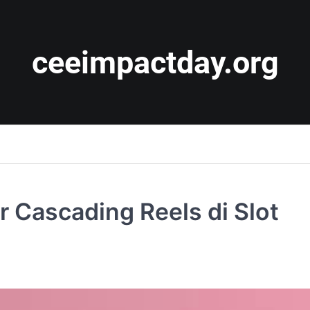
ceeimpactday.org
 Cascading Reels di Slot