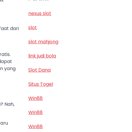
nexus slot
slot
aat dari
slot mahjong
atis.
link judi bola
dapat
n yang
Slot Dana
Situs Togel
Win88
? Nah,
Win88
baru
Win88