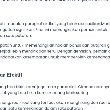
 ini adalah paragraf artikel yang telah disesuaikan:Manf
ngatlah signifikan. Fitur ini memungkinkan pemain untuk
n satu putaran.
empatan untuk memenangkan hadiah bonus dan putaran gr
enjadi lebih menarik dan seru. Dengan demikian, pemain 
n mendapatkan kesempatan untuk memperoleh kemenanga
n Efektif
g bisa bikin kamu jago main game slot. Gimana caranya
slot yang bisa bikin kamu menang lebih sering.
enang, reel-reel yang terlibat akan menghilang dan reel 
ih dari satu kemenangan dalam satu putaran.