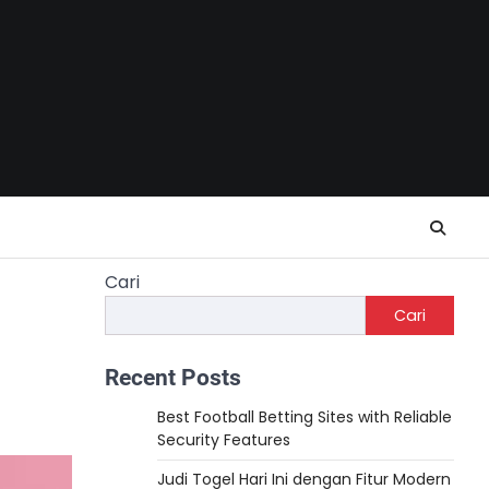
Cari
Cari
Recent Posts
Best Football Betting Sites with Reliable
Security Features
Judi Togel Hari Ini dengan Fitur Modern