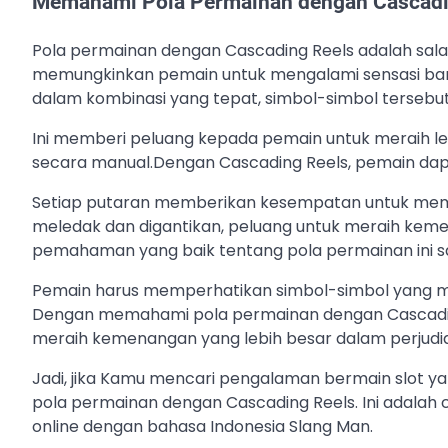
Memahami Pola Permainan dengan Cascadi
Pola permainan dengan Cascading Reels adalah salah
memungkinkan pemain untuk mengalami sensasi baru
dalam kombinasi yang tepat, simbol-simbol tersebut
Ini memberi peluang kepada pemain untuk meraih 
secara manual.Dengan Cascading Reels, pemain dapa
Setiap putaran memberikan kesempatan untuk mem
meledak dan digantikan, peluang untuk meraih keme
pemahaman yang baik tentang pola permainan ini s
Pemain harus memperhatikan simbol-simbol yang mu
Dengan memahami pola permainan dengan Cascadin
meraih kemenangan yang lebih besar dalam perjudia
Jadi, jika Kamu mencari pengalaman bermain slo
pola permainan dengan Cascading Reels. Ini adalah ca
online dengan bahasa Indonesia Slang Man.