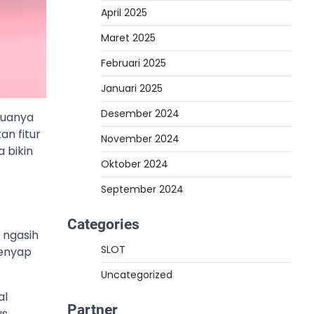
April 2025
Maret 2025
Februari 2025
Januari 2025
Desember 2024
muanya
an fitur
November 2024
a bikin
Oktober 2024
September 2024
Categories
 ngasih
SLOT
lenyap
Uncategorized
al
Partner
s.