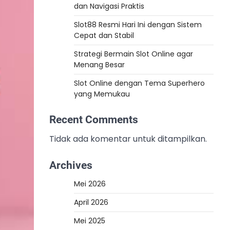
dan Navigasi Praktis
Slot88 Resmi Hari Ini dengan Sistem
Cepat dan Stabil
Strategi Bermain Slot Online agar
Menang Besar
Slot Online dengan Tema Superhero
yang Memukau
Recent Comments
Tidak ada komentar untuk ditampilkan.
Archives
Mei 2026
April 2026
Mei 2025