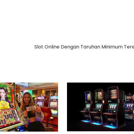
Slot Online Dengan Taruhan Minimum Ter