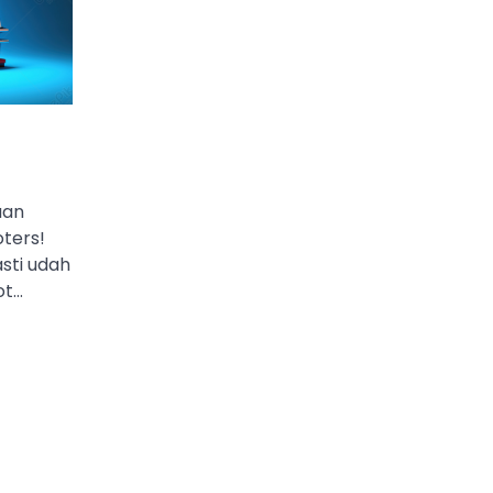
uan
oters!
sti udah
ot…