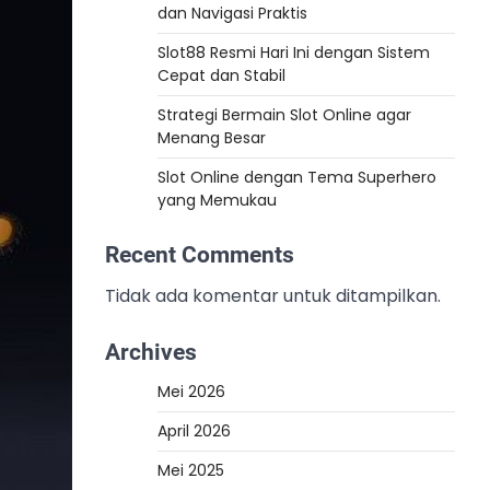
dan Navigasi Praktis
Slot88 Resmi Hari Ini dengan Sistem
Cepat dan Stabil
Strategi Bermain Slot Online agar
Menang Besar
Slot Online dengan Tema Superhero
yang Memukau
Recent Comments
Tidak ada komentar untuk ditampilkan.
Archives
Mei 2026
April 2026
Mei 2025