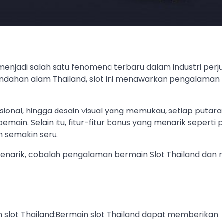
 menjadi salah satu fenomena terbaru dalam industri perj
indahan alam Thailand, slot ini menawarkan pengalaman
adisional, hingga desain visual yang memukau, setiap putar
ain. Selain itu, fitur-fitur bonus yang menarik seperti 
 semakin seru.
enarik, cobalah pengalaman bermain Slot Thailand dan 
 slot Thailand:Bermain slot Thailand dapat memberikan