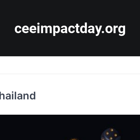
ceeimpactday.org
hailand