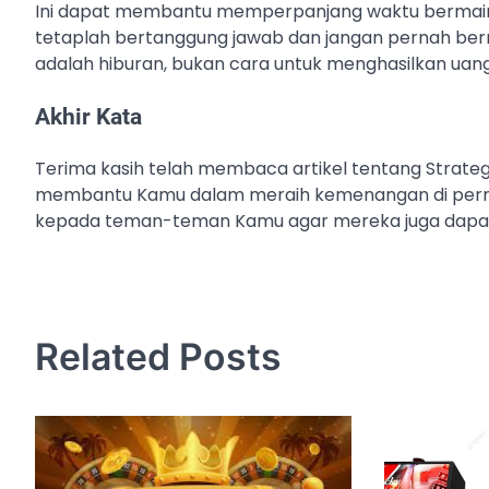
Ini dapat membantu memperpanjang waktu bermain
tetaplah bertanggung jawab dan jangan pernah berm
adalah hiburan, bukan cara untuk menghasilkan uang
Akhir Kata
Terima kasih telah membaca artikel tentang Strategi
membantu Kamu dalam meraih kemenangan di permai
kepada teman-teman Kamu agar mereka juga dapa
Navigasi
pos
Related Posts