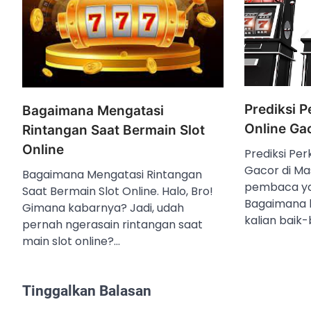
Prediksi 
Bagaimana Mengatasi
Online Ga
Rintangan Saat Bermain Slot
Online
Prediksi Pe
Gacor di Ma
Bagaimana Mengatasi Rintangan
pembaca ya
Saat Bermain Slot Online. Halo, Bro!
Bagaimana 
Gimana kabarnya? Jadi, udah
kalian baik-
pernah ngerasain rintangan saat
main slot online?…
Tinggalkan Balasan